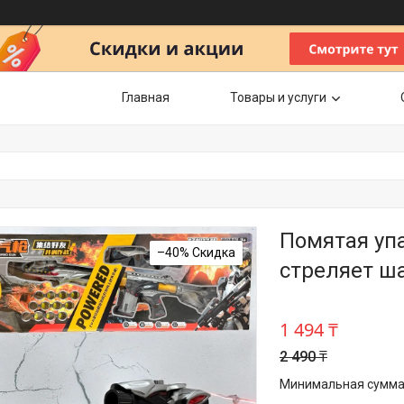
Главная
Товары и услуги
Помятая упа
–40%
стреляет ш
1 494 ₸
2 490 ₸
Минимальная сумма з