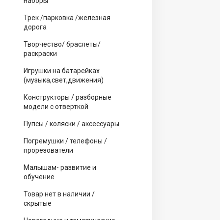
наборы
Трек /парковка /железная
дорога
Творчество/ браслеты/
раскраски
Игрушки на батарейках
(музыка,свет,движения)
Конструкторы / разборные
модели с отверткой
Пупсы / коляски / аксессуары
Погремушки / телефоны /
прорезователи
Малышам- развитие и
обучение
Товар нет в наличии /
скрытые