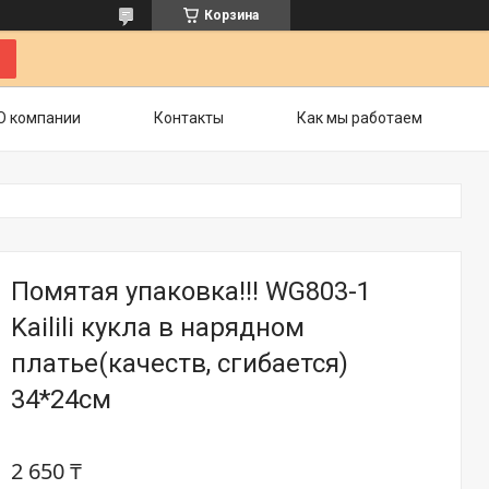
Корзина
О компании
Контакты
Как мы работаем
Помятая упаковка!!! WG803-1
Kailili кукла в нарядном
платье(качеств, сгибается)
34*24см
2 650 ₸