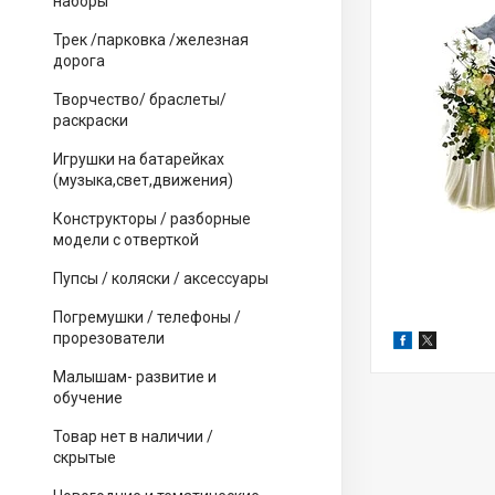
наборы
Трек /парковка /железная
дорога
Творчество/ браслеты/
раскраски
Игрушки на батарейках
(музыка,свет,движения)
Конструкторы / разборные
модели с отверткой
Пупсы / коляски / аксессуары
Погремушки / телефоны /
прорезователи
Малышам- развитие и
обучение
Товар нет в наличии /
скрытые