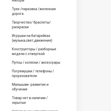
наборы
Трек /парковка /железная
дорога
Творчество/ браслеты/
раскраски
Игрушки на батарейках
(музыка,свет,движения)
Конструкторы / разборные
модели с отверткой
Пупсы / коляски / аксессуары
Погремушки / телефоны /
прорезователи
Малышам- развитие и
обучение
Товар нет в наличии /
скрытые