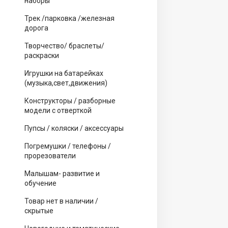
наборы
Трек /парковка /железная
дорога
Творчество/ браслеты/
раскраски
Игрушки на батарейках
(музыка,свет,движения)
Конструкторы / разборные
модели с отверткой
Пупсы / коляски / аксессуары
Погремушки / телефоны /
прорезователи
Малышам- развитие и
обучение
Товар нет в наличии /
скрытые