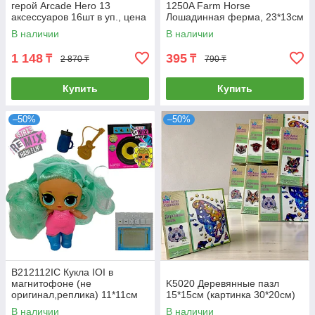
герой Arcade Hero 13
1250A Farm Horse
аксессуаров 16шт в уп., цена
Лошадинная ферма, 23*13см
за 1шт
В наличии
В наличии
1 148
395
₸
₸
2 870 ₸
790 ₸
Купить
Купить
–50%
–50%
B212112IC Кукла IOI в
магнитофоне (не
K5020 Деревянные пазл
оригинал,реплика) 11*11см
15*15см (картинка 30*20см)
В наличии
В наличии