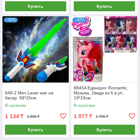
Купить
Купить
–40%
–40%
8845A Единорог Romantic,
649-2 Меч Laser war на
Музыка, 2вида из 6 в уп,
батар. 58*15см
19*19см
В наличии
В наличии
1 134
1 077
₸
₸
1 890 ₸
1 795 ₸
Купить
Купить