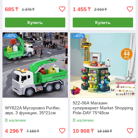
685
1 455
₸
₸
1 370 ₸
2 910 ₸
Купить
Купить
–40%
–40%
922-06А Магазин
WY822A Мусоровоз Purifier,
супермаркет Market Shopping
звук, 3 функции, 35*21см
Pole-DAY 75*48см
В наличии
В наличии
4 296
10 908
₸
₸
7 160 ₸
18 180 ₸