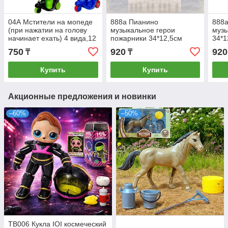
04А Мстители на мопеде
888а Пианино
888
(при нажатии на голову
музыкальное герои
музы
начинает ехать) 4 вида,12
пожарники 34*12,5см
34*1
шт в уп.,цена за 1шт 9*5см
750
920
920
₸
₸
Купить
Купить
Акционные предложения и новинки
–60%
–50%
TB006 Кукла IOI космеческий