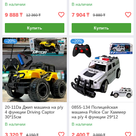
В наличии
В наличии
9 888
7 904
₸
₸
12 360 ₸
9 880 ₸
Купить
Купить
–20%
–20%
20-11Da Джип машина на р/у
0855-134 Полицейская
4 функции Driving Captor
машина Police Car Хаммер
30*15см
на р/у 4 функции 29*12
В наличии
В наличии
3 320
2 400
₸
₸
4 150 ₸
3 000 ₸