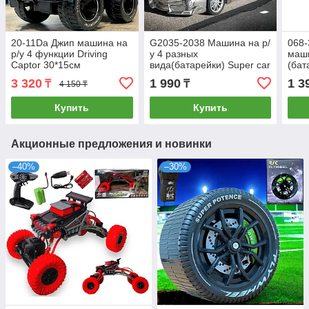
20-11Da Джип машина на
G2035-2038 Машина на р/
068-
р/у 4 функции Driving
у 4 разных
маши
Captor 30*15см
вида(батарейки) Super car
(бат
25*9см
21*
3 320
1 990
1 3
₸
₸
4 150 ₸
Купить
Купить
Акционные предложения и новинки
–40%
–30%