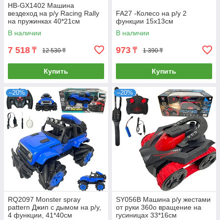
HB-GX1402 Машина
вездеход на р/у Racing Rally
FA27 -Колесо на р/у 2
на пружинках 40*21см
функции 15х13см
В наличии
В наличии
7 518
973
₸
₸
12 530 ₸
1 390 ₸
Купить
Купить
–20%
–20%
RQ2097 Monster spray
SY056B Машина р/у жестами
pattern Джип с дымом на р/у,
от руки 360о вращение на
4 функции, 41*40см
гусиницах 33*16см