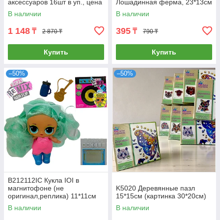
аксессуаров 16шт в уп., цена
Лошадинная ферма, 23*13см
за 1шт
В наличии
В наличии
1 148
395
₸
₸
2 870 ₸
790 ₸
Купить
Купить
–50%
–50%
B212112IC Кукла IOI в
магнитофоне (не
K5020 Деревянные пазл
оригинал,реплика) 11*11см
15*15см (картинка 30*20см)
В наличии
В наличии