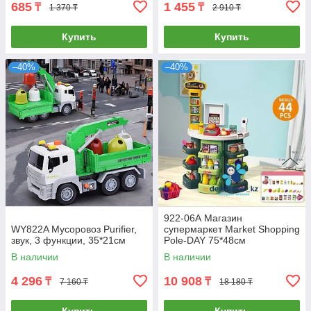
685
1 455
₸
₸
1 370 ₸
2 910 ₸
Купить
Купить
–40%
–40%
922-06А Магазин
WY822A Мусоровоз Purifier,
супермаркет Market Shopping
звук, 3 функции, 35*21см
Pole-DAY 75*48см
В наличии
В наличии
4 296
10 908
₸
₸
7 160 ₸
18 180 ₸