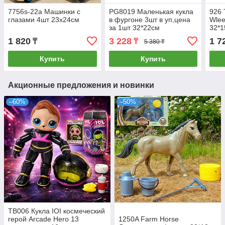
7756s-22a Машинки с
PG8019 Маленькая кукла
926 
глазами 4шт 23х24см
в фургоне 3шт в уп,цена
Wlee
за 1шт 32*22см
32*
1 820
3 228
1 7
₸
₸
5 380 ₸
Купить
Купить
Акционные предложения и новинки
–60%
–50%
TB006 Кукла IOI космеческий
герой Arcade Hero 13
1250A Farm Horse