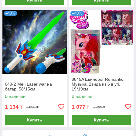
Купить
Купить
–40%
–40%
8845A Единорог Romantic,
649-2 Меч Laser war на
Музыка, 2вида из 6 в уп,
батар. 58*15см
19*19см
В наличии
В наличии
1 134
1 077
₸
₸
1 890 ₸
1 795 ₸
Купить
Купить