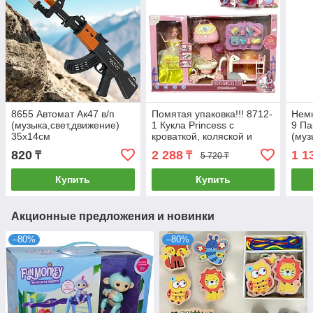
8655 Автомат Ак47 в/п
Помятая упаковка!!! 8712-
Немн
(музыка,свет,движение)
1 Кукла Princess с
9 Па
35х14см
кроваткой, коляской и
(муз
сумкой 58*46см
29*
820
2 288
1 1
₸
₸
5 720 ₸
Купить
Купить
Акционные предложения и новинки
–80%
–80%