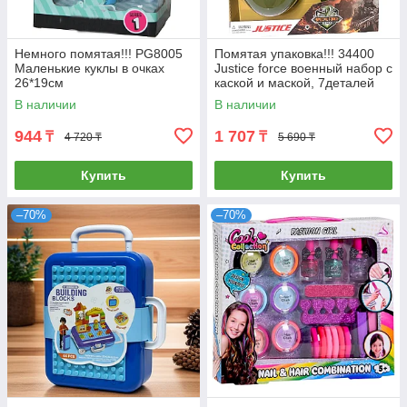
Немного помятая!!! PG8005
Помятая упаковка!!! 34400
Маленькие куклы в очках
Justice force военный набор с
26*19см
каской и маской, 7деталей
47*38см
В наличии
В наличии
944
1 707
₸
₸
4 720 ₸
5 690 ₸
Купить
Купить
–70%
–70%