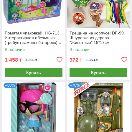
Помятая упаковка!!! HG-713
Трещина на корпусе! DF-99
Интерактивная обезьянка
Шнуровка из дерева
(требует замены батареек) с
"Животные" 18*17см
площадкой для игры 24*31
В наличии
В наличии
1 458
372
₸
₸
7 290 ₸
1 860 ₸
Купить
Купить
–80%
–70%