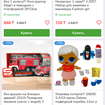
Без 1 колеса!!! Конструктор
Нехватает 1 лака!!! J-2007
64дет в чемодане с
Набор для макияжа и
платформой 28*23см
маникюра Fashion girl
30*26см
В наличии
В наличии
888
726
₸
₸
2 960 ₸
2 420 ₸
Купить
Купить
–70%
–70%
Без крышек на боковых
Упаковка потерта!!! SA095
дверей! JS110 Пожарная
S.A IOI куклы Deluxe
машина (насос с водой) 2
подводный корабль 12шт в