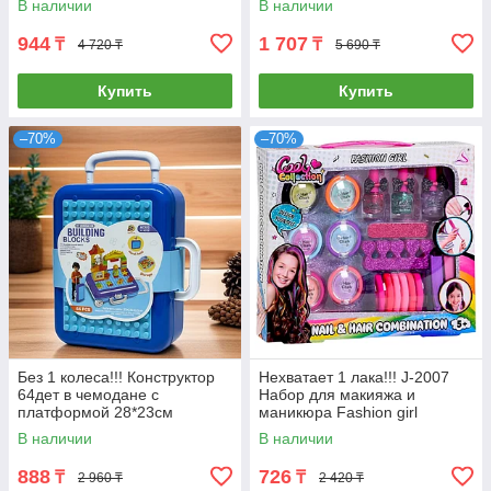
В наличии
В наличии
944
1 707
₸
₸
4 720 ₸
5 690 ₸
Купить
Купить
–70%
–70%
Без 1 колеса!!! Конструктор
Нехватает 1 лака!!! J-2007
64дет в чемодане с
Набор для макияжа и
платформой 28*23см
маникюра Fashion girl
30*26см
В наличии
В наличии
888
726
₸
₸
2 960 ₸
2 420 ₸