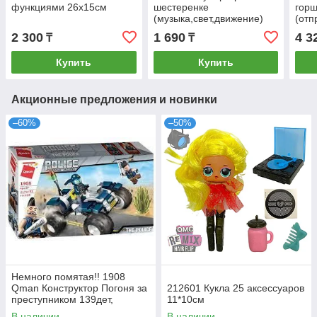
функциями 26х15см
шестеренке
гор
(музыка,свет,движение)
(отп
20х14см
разо
2 300
1 690
4 3
₸
₸
Купить
Купить
Акционные предложения и новинки
–60%
–50%
Немного помятая!! 1908
Qman Конструктор Погоня за
212601 Кукла 25 аксессуаров
преступником 139дет,
11*10см
30*18см
В наличии
В наличии