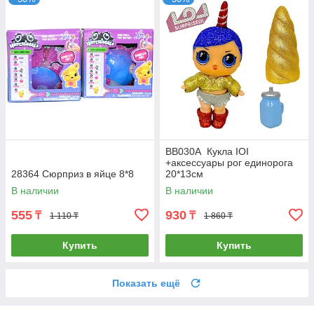
BB030A Кукла IOI
+аксессуары рог единорога
28364 Сюрприз в яйце 8*8
20*13см
В наличии
В наличии
555
930
₸
₸
1 110 ₸
1 860 ₸
Купить
Купить
Показать ещё