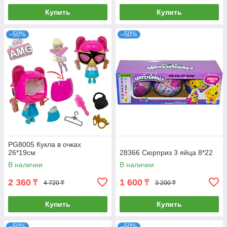
Купить
Купить
–50%
–50%
PG8005 Кукла в очках
26*19см
28366 Сюрприз 3 яйца 8*22
В наличии
В наличии
2 360
1 600
₸
₸
4 720 ₸
3 200 ₸
Купить
Купить
–50%
–50%