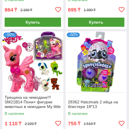
864
695
₸
₸
2 160 ₸
1 390 ₸
Купить
Купить
–50%
–50%
Трещина на чемодане!!!
SM21B14 Пони+ фигурки
28362 Hatсimals 2 яйца на
животных в чемодане My little
блистере 18*13
Horse 20*20см
В наличии
В наличии
1 110
755
₸
₸
2 220 ₸
1 510 ₸