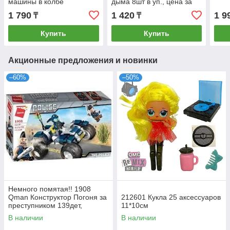
машины в колбе
дыма 8шт в уп., цена за
разберайка 42х10см
1шт 21х9,5см
1 790
1 420
1 9
₸
₸
Купить
Купить
Акционные предложения и новинки
–60%
–50%
Немного помятая!! 1908
Qman Конструктор Погоня за
212601 Кукла 25 аксессуаров
преступником 139дет,
11*10см
30*18см
В наличии
В наличии