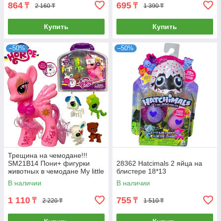
864
695
₸
₸
2 160 ₸
1 390 ₸
Купить
Купить
–50%
–50%
Трещина на чемодане!!!
SM21B14 Пони+ фигурки
28362 Hatсimals 2 яйца на
животных в чемодане My little
блистере 18*13
Horse 20*20см
В наличии
В наличии
1 110
755
₸
₸
2 220 ₸
1 510 ₸