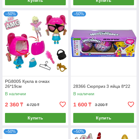
Купить
Купить
–50%
–50%
PG8005 Кукла в очках
26*19см
28366 Сюрприз 3 яйца 8*22
В наличии
В наличии
2 360
1 600
₸
₸
4 720 ₸
3 200 ₸
Купить
Купить
–50%
–50%