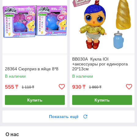
BB030A Кукла IOI
+аксессуары рог единорога
28364 Сюрприз в яйце 8*8
20*13см
В наличии
В наличии
555
930
₸
₸
1 110 ₸
1 860 ₸
Купить
Купить
Показать ещё
О нас