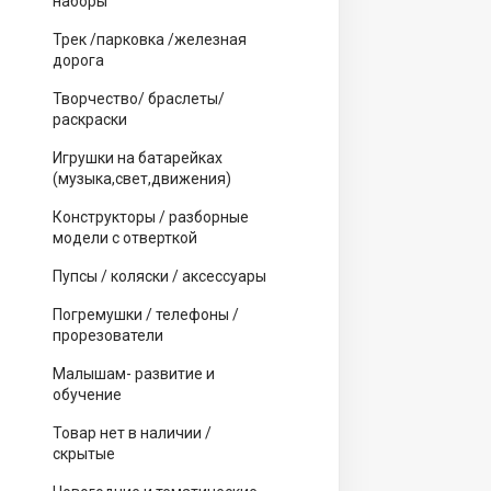
наборы
Трек /парковка /железная
дорога
Творчество/ браслеты/
раскраски
Игрушки на батарейках
(музыка,свет,движения)
Конструкторы / разборные
модели с отверткой
Пупсы / коляски / аксессуары
Погремушки / телефоны /
прорезователи
Малышам- развитие и
обучение
Товар нет в наличии /
скрытые