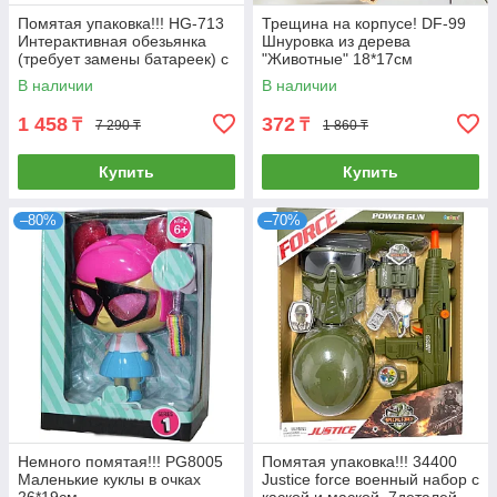
Помятая упаковка!!! HG-713
Трещина на корпусе! DF-99
Интерактивная обезьянка
Шнуровка из дерева
(требует замены батареек) с
"Животные" 18*17см
площадкой для игры 24*31
В наличии
В наличии
1 458
372
₸
₸
7 290 ₸
1 860 ₸
Купить
Купить
–80%
–70%
Немного помятая!!! PG8005
Помятая упаковка!!! 34400
Маленькие куклы в очках
Justice force военный набор с