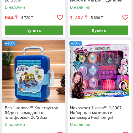
26*19см
каской и маской, 7деталей
47*38см
В наличии
В наличии
944
1 707
₸
₸
4 720 ₸
5 690 ₸
Купить
Купить
–70%
–70%
Без 1 колеса!!! Конструктор
Нехватает 1 лака!!! J-2007
64дет в чемодане с
Набор для макияжа и
платформой 28*23см
маникюра Fashion girl
30*26см
В наличии
В наличии