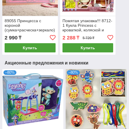
89055 Принцесса с
Помятая упаковка!!! 8712-
короной
1 Кукла Princess с
(сумка+расческа+зеркало)
кроваткой, коляской и
с наклейками 62*31см
сумкой 58*46см
2 990
2 288
₸
₸
5 720 ₸
Купить
Купить
Акционные предложения и новинки
–80%
–80%