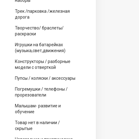
наборы
Трек /парковка /железная
дорога
Творчество/ браслеты/
раскраски
Игрушки на батарейках
(музыка,свет,движения)
Конструкторы / разборные
модели с отверткой
Пупсы / коляски / аксессуары
Погремушки / телефоны /
прорезователи
Малышам- развитие и
обучение
Товар нет в наличии /
скрытые