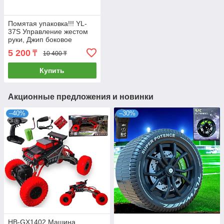
Помятая упаковка!!! YL-
37S Управление жестом
руки, Джип боковое
движение 32*23см
5 200
₸
10 400 ₸
Купить
Акционные предложения и новинки
–40%
–30%
HB-GX1402 Машина