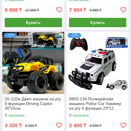
9 888
7 904
₸
₸
12 360 ₸
9 880 ₸
Купить
Купить
–20%
–20%
20-11Da Джип машина на р/у
0855-134 Полицейская
4 функции Driving Captor
машина Police Car Хаммер
30*15см
на р/у 4 функции 29*12
В наличии
В наличии
3 320
2 400
₸
₸
4 150 ₸
3 000 ₸