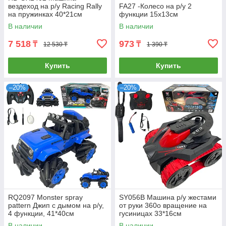
вездеход на р/у Racing Rally
FA27 -Колесо на р/у 2
на пружинках 40*21см
функции 15х13см
В наличии
В наличии
7 518
973
₸
₸
12 530 ₸
1 390 ₸
Купить
Купить
–20%
–20%
RQ2097 Monster spray
SY056B Машина р/у жестами
pattern Джип с дымом на р/у,
от руки 360о вращение на
4 функции, 41*40см
гусиницах 33*16см
В наличии
В наличии