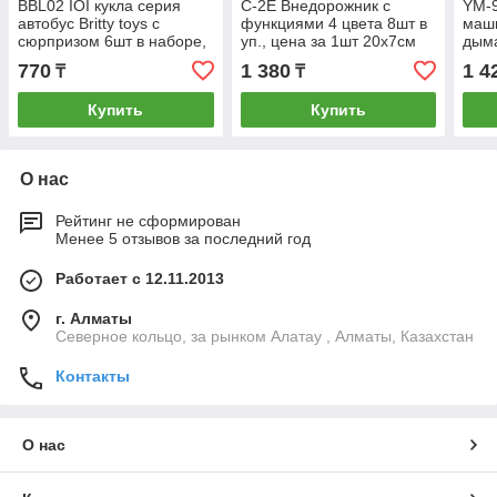
BBL02 IOI кукла серия
C-2E Внедорожник с
YM-
автобус Britty toys с
функциями 4 цвета 8шт в
маш
сюрпризом 6шт в наборе,
уп., цена за 1шт 20х7см
дыма
цена за 1шт 8*8,5
1шт 
770
1 380
1 4
₸
₸
Купить
Купить
О нас
Рейтинг не сформирован
Менее 5 отзывов за последний год
Работает с 12.11.2013
г. Алматы
Северное кольцо, за рынком Алатау , Алматы, Казахстан
Контакты
О нас